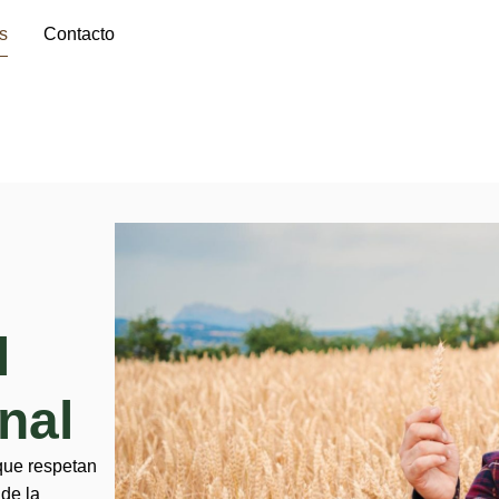
s
Contacto
l
onal
que respetan
 de la