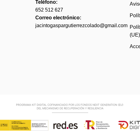
Teléfono:
Avis
652 512 627
Polí
Correo electrónico:
jacintogaspargutierrezcolado@gmail.com
Polí
(UE
Acce