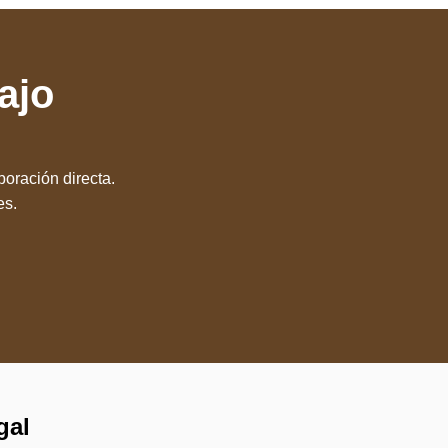
ajo
boración directa.
es.
gal